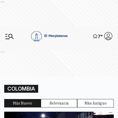
Ads
7
°
Ads
COLOMBIA
Más Nuevo
Relevancia
Más Antiguo