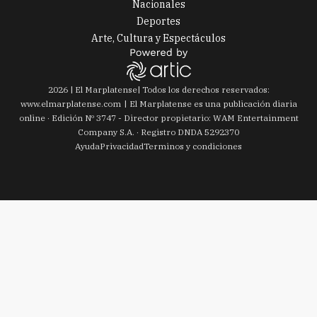
Nacionales
Deportes
Arte, Cultura y Espectáculos
2026
|
El Marplatense
| Todos los derechos reservados:
www.
elmarplatense.com
El Marplatense es una publicación diaria
online · Edición Nº
3747
- Director propietario: WAM Entertainment
Company S.A. · Registro DNDA 5292370
Ayuda
Privacidad
Terminos y condiciones