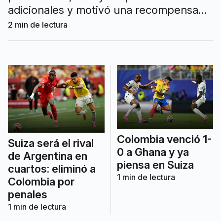
adicionales y motivó una recompensa
de USD 32.000 mientras crece la
2
min de lectura
preocupación por la actividad de grupos
armados en la región.
Colombia venció 1-
Suiza será el rival
0 a Ghana y ya
de Argentina en
piensa en Suiza
cuartos: eliminó a
1
min de lectura
Colombia por
penales
1
min de lectura