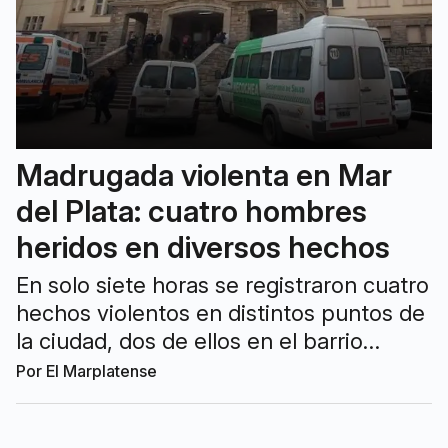
Madrugada violenta en Mar
del Plata: cuatro hombres
heridos en diversos hechos
En solo siete horas se registraron cuatro
hechos violentos en distintos puntos de
la ciudad, dos de ellos en el barrio
Regional. Las víctimas ingresaron al
Por
El Marplatense
nosocomio con disparos y puñaladas.