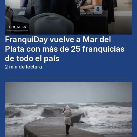
LOCALES
FranquiDay vuelve a Mar del
Plata con más de 25 franquicias
de todo el país
2
min de lectura