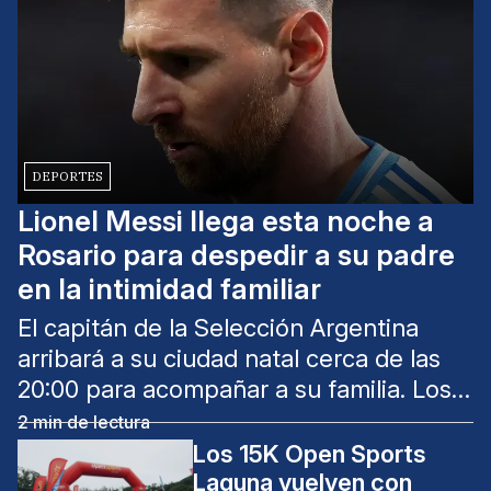
DEPORTES
Lionel Messi llega esta noche a
Rosario para despedir a su padre
en la intimidad familiar
El capitán de la Selección Argentina
arribará a su ciudad natal cerca de las
20:00 para acompañar a su familia. Los
restos de Jorge Messi serán inhumados
2
min de lectura
en el cementerio Parque del Solar, en
Los 15K Open Sports
Villa Gobernador Gálvez.
Laguna vuelven con