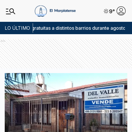
9
°
•
uitas a distintos barrios durante agosto
LO ÚLTIMO
El Rincón Marpla
E
Ads