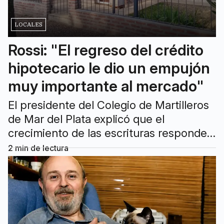
LOCALES
Rossi: "El regreso del crédito
hipotecario le dio un empujón
muy importante al mercado"
El presidente del Colegio de Martilleros
de Mar del Plata explicó que el
crecimiento de las escrituras responde
al resurgimiento de los préstamos
2
min de lectura
bancarios, especialmente del Banco
Nación, y a la normalización de trámites
catastrales.