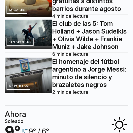
gratuitas a distintos
barrios durante agosto
LOCALES
4
min de lectura
El club de las 5: Tom
Holland + Jason Sudeikis
+ Olivia Wilde + Frankie
SIN SPOILER
Muniz + Jake Johnson
6
min de lectura
El homenaje del fútbol
argentino a Jorge Messi:
minuto de silencio y
brazaletes negros
DEPORTES
2
min de lectura
Ahora
Soleado
9
°
9
° /
6
°