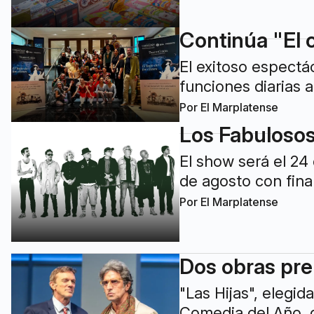
Continúa "El c
El exitoso espectá
funciones diarias a
Por
El Marplatense
Los Fabulosos
El show será el 24
de agosto con fina
Por
El Marplatense
Dos obras prem
"Las Hijas", elegi
Comedia del Año, d