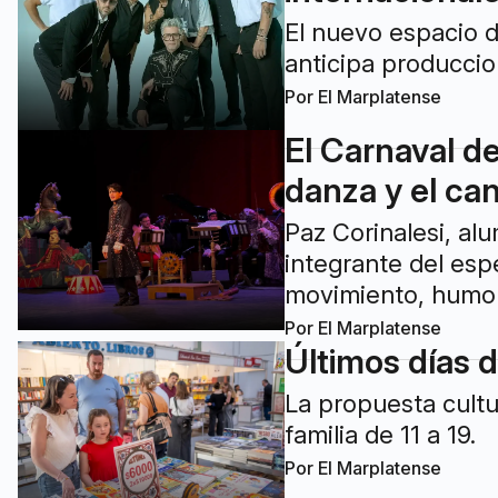
El nuevo espacio d
anticipa produccio
Por
El Marplatense
El Carnaval de
danza y el ca
Paz Corinalesi, al
integrante del esp
movimiento, humor
Por
El Marplatense
Últimos días d
La propuesta cultu
familia de 11 a 19.
Por
El Marplatense