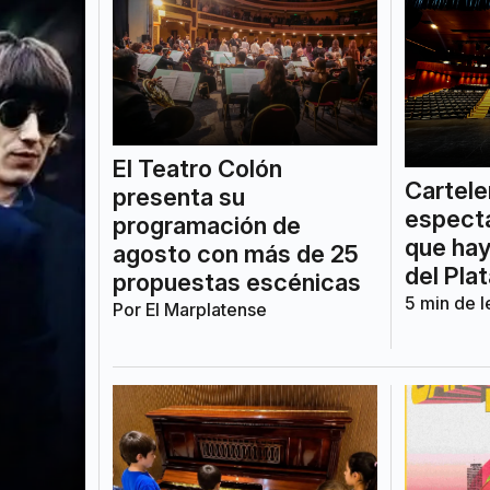
El Teatro Colón
Cartele
presenta su
espectá
programación de
que hay
agosto con más de 25
del Pla
propuestas escénicas
5
min de l
Por
El Marplatense