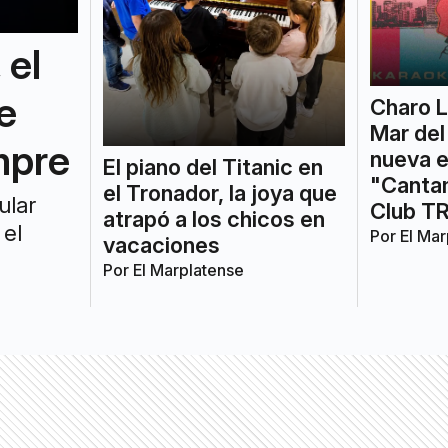
 el
e
Charo L
Mar del
mpre
nueva e
El piano del Titanic en
"Canta
el Tronador, la joya que
ular
Club TR
atrapó a los chicos en
 el
Por
El Mar
vacaciones
Por
El Marplatense