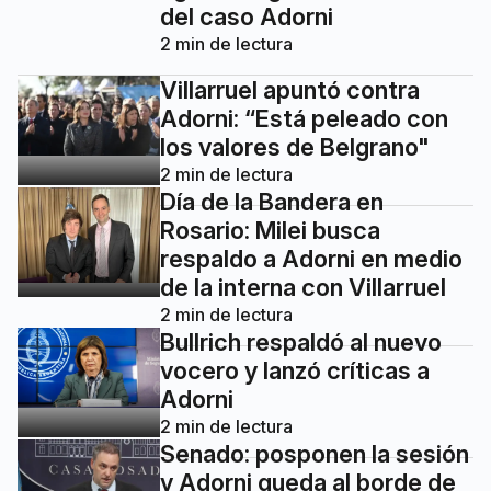
del caso Adorni
2
min de lectura
Villarruel apuntó contra
Adorni: “Está peleado con
los valores de Belgrano"
2
min de lectura
Día de la Bandera en
Rosario: Milei busca
respaldo a Adorni en medio
de la interna con Villarruel
2
min de lectura
Bullrich respaldó al nuevo
vocero y lanzó críticas a
Adorni
2
min de lectura
Senado: posponen la sesión
y Adorni queda al borde de