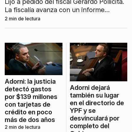
Lijo a pedido del fiscal Gerardo Pollicita.
La fiscalía avanza con un informe
patrimonial clave que podría derivar en
2
min de lectura
un llamado a indagatoria.
Adorni: la justicia
Adorni dejará
detectó gastos
también su lugar
por $139 millones
en el directorio de
con tarjetas de
YPF y se
crédito en poco
desvinculará por
más de dos años
completo del
2
min de lectura