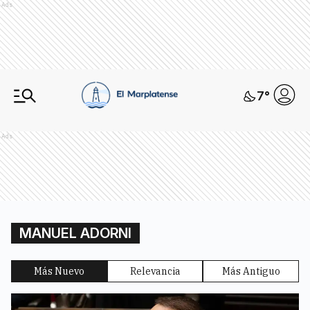
Ads
7
°
Ads
MANUEL ADORNI
Más Nuevo
Relevancia
Más Antiguo