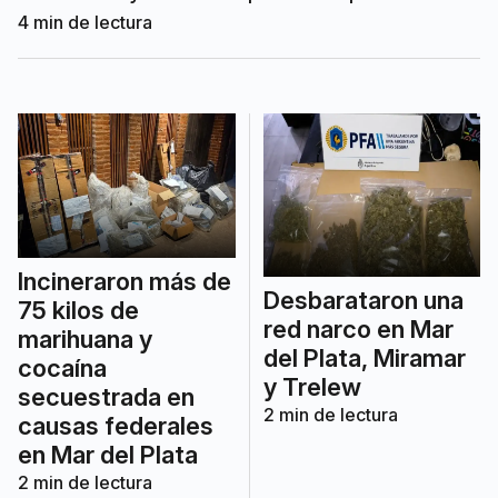
con mayor presencia territorial en los
4
min de lectura
sectores vulnerables.
Incineraron más de
Desbarataron una
75 kilos de
red narco en Mar
marihuana y
del Plata, Miramar
cocaína
y Trelew
secuestrada en
2
min de lectura
causas federales
en Mar del Plata
2
min de lectura