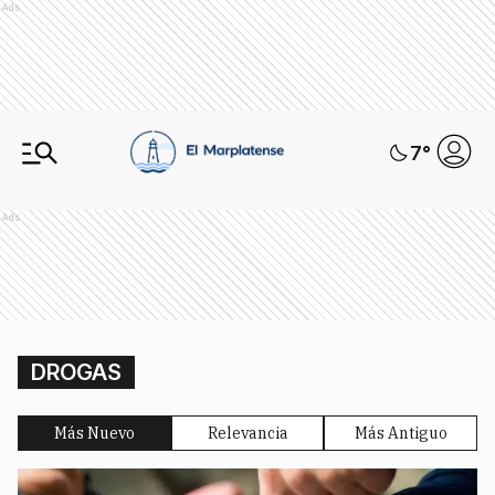
Ads
7
°
Ads
DROGAS
Más Nuevo
Relevancia
Más Antiguo