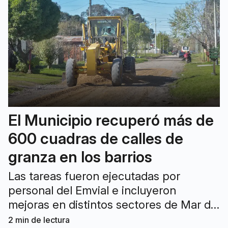
El Municipio recuperó más de
600 cuadras de calles de
granza en los barrios
Las tareas fueron ejecutadas por
personal del Emvial e incluyeron
mejoras en distintos sectores de Mar del
Plata y Batán para optimizar la
2
min de lectura