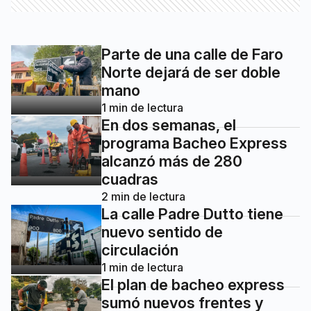
Parte de una calle de Faro
Norte dejará de ser doble
mano
1
min de lectura
En dos semanas, el
programa Bacheo Express
alcanzó más de 280
cuadras
2
min de lectura
La calle Padre Dutto tiene
nuevo sentido de
circulación
1
min de lectura
El plan de bacheo express
sumó nuevos frentes y