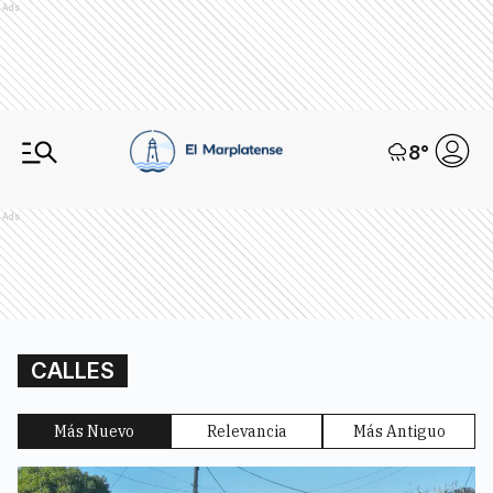
Ads
8
°
Ads
CALLES
Más Nuevo
Relevancia
Más Antiguo