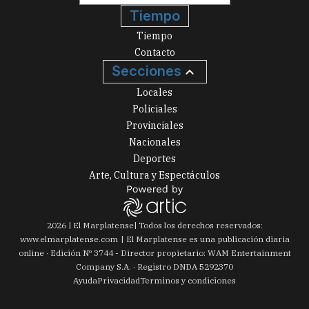
Tiempo
Tiempo
Contacto
Secciones
Locales
Policiales
Provinciales
Nacionales
Deportes
Arte, Cultura y Espectáculos
2026
|
El Marplatense
| Todos los derechos reservados:
www.
elmarplatense.com
El Marplatense es una publicación diaria
online · Edición Nº
3744
- Director propietario: WAM Entertainment
Company S.A. · Registro DNDA 5292370
Ayuda
Privacidad
Terminos y condiciones