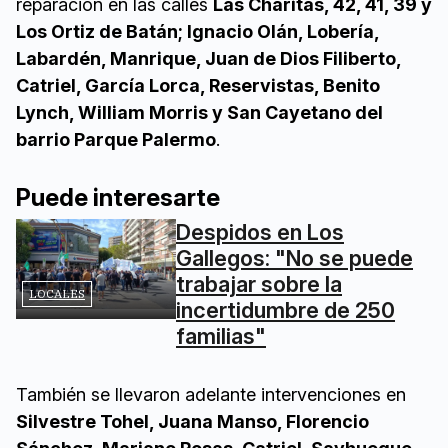
reparación en las calles
Las Charitas, 42, 41, 39 y
Los Ortiz de Batán; Ignacio Olán, Lobería,
Labardén, Manrique, Juan de Dios Filiberto,
Catriel, García Lorca, Reservistas, Benito
Lynch, William Morris y San Cayetano del
barrio Parque Palermo
.
Puede interesarte
Despidos en Los
Gallegos: "No se puede
trabajar sobre la
LOCALES
incertidumbre de 250
familias"
También se llevaron adelante intervenciones en
Silvestre Tohel, Juana Manso, Florencio