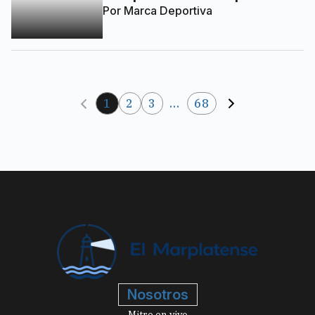
Por
Marca Deportiva
1
2
3
...
68
Nosotros
Mitre en vivo
La 100 en vivo