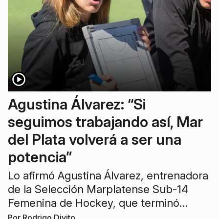
Agustina Álvarez: “Si
seguimos trabajando así, Mar
del Plata volverá a ser una
potencia”
Lo afirmó Agustina Álvarez, entrenadora
de la Selección Marplatense Sub-14
Femenina de Hockey, que terminó
tercera en el Argentino “B” disputado en
Por
Rodrigo Divito