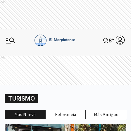
Ads
8
°
Ads
TURISMO
Más Nuevo
Relevancia
Más Antiguo