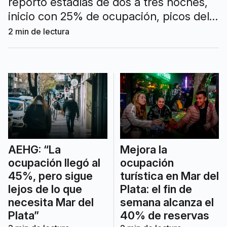
reportó estadías de dos a tres noches,
inicio con 25% de ocupación, picos del
40%-45% y cierre cercano al 35%, sin
2
min de lectura
lograr revertir la caída anual del sector.
AEHG: “La
Mejora la
ocupación llegó al
ocupación
45%, pero sigue
turística en Mar del
lejos de lo que
Plata: el fin de
necesita Mar del
semana alcanza el
Plata”
40% de reservas