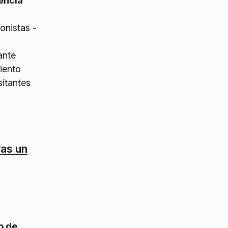
encia
onistas -
ante
iento
sitantes
ras un
no de