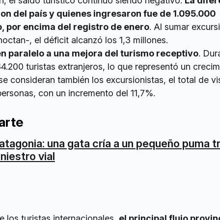
n, el saldo turístico continuó siendo negativo.
La difer
ron del país y quienes ingresaron fue de 1.095.000
, por encima del registro de enero
. Al sumar excursi
octan-, el déficit alcanzó los 1,3 millones.
en paralelo a una mejora del turismo receptivo
. Dur
4.200 turistas extranjeros, lo que representó un crecim
se consideran también los excursionistas, el total de vi
ersonas, con un incremento del 11,7%.
arte
atagonia: una gata cría a un pequeño puma t
iniestro vial
e los turistas internacionales,
el principal flujo provi