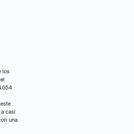
e los
el
4.054
 este
 a casi
 con una