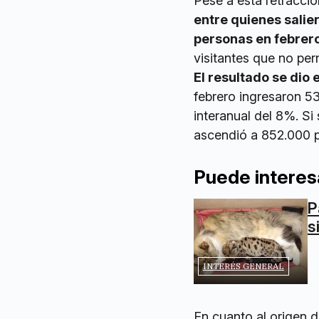
Pese a esta retracció
entre quienes salie
personas en febrero
visitantes que no pern
El resultado se dio 
febrero ingresaron 53
interanual del 8%. Si 
ascendió a 852.000 p
Puede interes
P
s
INTERÉS GENERAL
En cuanto al origen d