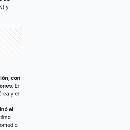
%) y
gión, con
iones
. En
érea y el
inó el
ítimo
promedio