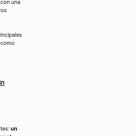
 con una
los
incipales
a como
in
ntes:
un