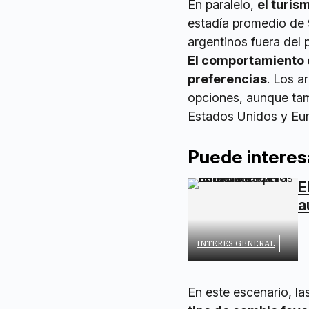
En paralelo,
el turi
estadía promedio de 
argentinos fuera del p
El comportamiento d
preferencias
. Los a
opciones, aunque tam
Estados Unidos y Eu
Puede interes
E
a
INTERÉS GENERAL
En este escenario, l