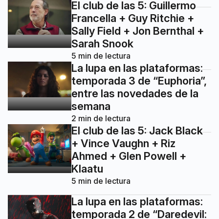
El club de las 5: Guillermo
Francella + Guy Ritchie +
Sally Field + Jon Bernthal +
Sarah Snook
5
min de lectura
La lupa en las plataformas:
temporada 3 de “Euphoria”,
entre las novedades de la
semana
2
min de lectura
El club de las 5: Jack Black
+ Vince Vaughn + Riz
Ahmed + Glen Powell +
Klaatu
5
min de lectura
La lupa en las plataformas:
temporada 2 de “Daredevil: