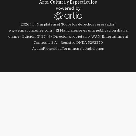
2026
|
El Marplatense
| Todos los derechos reservados:
www.
elmarplatense.com
El Marplatense es una publicación diaria
online · Edición Nº
3744
- Director propietario: WAM Entertainment
Company S.A. · Registro DNDA 5292370
Ayuda
Privacidad
Terminos y condiciones