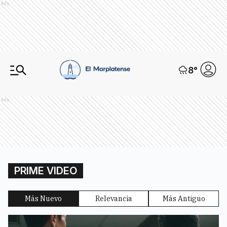
Ads
8
°
Ads
PRIME VIDEO
Más Nuevo
Relevancia
Más Antiguo