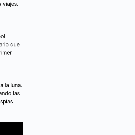
 viajes.
bol
ario que
rimer
a la luna.
lando las
espías