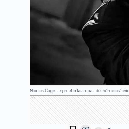
Nicolas Cage se prueba las ropas del héroe arácnido
Ads