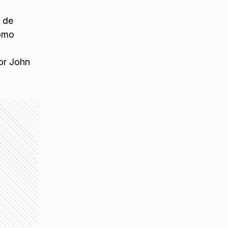
 de
como
por John