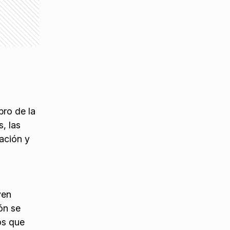
bro de la
, las
ación y
ven
ón se
os que