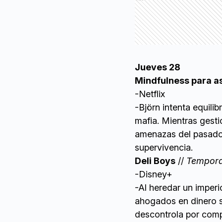
Jueves 28
Mindfulness para a
-Netflix
-Björn intenta equili
mafia. Mientras gestio
amenazas del pasado 
supervivencia.
Deli Boys
//
Tempor
-Disney+
-Al heredar un imperi
ahogados en dinero s
descontrola por comp