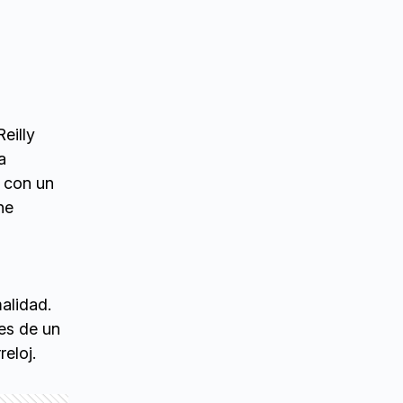
eilly
a
a con un
ne
malidad.
es de un
reloj.