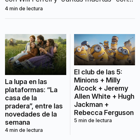
Octavia Spencer y Hannah
4
min de lectura
Waddingham, entre otras.
El club de las 5:
Minions + Milly
La lupa en las
Alcock + Jeremy
plataformas: “La
Allen White + Hugh
casa de la
Jackman +
pradera”, entre las
Rebecca Ferguson
novedades de la
5
min de lectura
semana
4
min de lectura