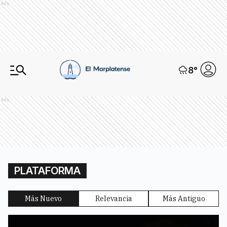
Ads
8
°
Ads
PLATAFORMA
Más Nuevo
Relevancia
Más Antiguo