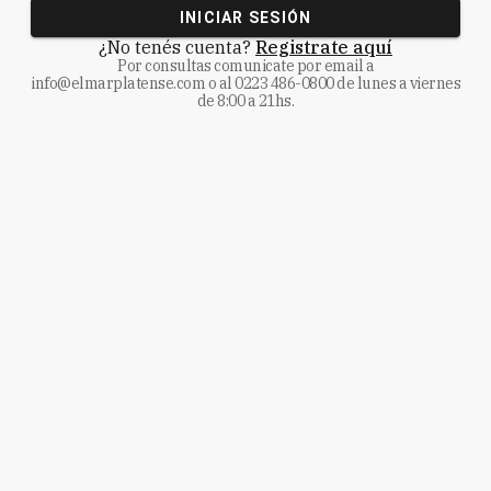
INICIAR SESIÓN
¿No tenés cuenta?
Registrate aquí
Por consultas comunicate
por email a
info@elmarplatense.com
o al
0223 486-0800
de lunes a viernes
de 8:00 a 21hs.