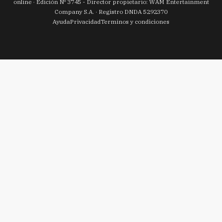
online · Edición Nº
3745
- Director propietario: WAM Entertainment
Company S.A. · Registro DNDA 5292370
Ayuda
Privacidad
Terminos y condiciones