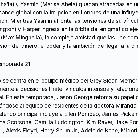
yha’la) y Yasmin (Marisa Abela) quedan atrapadas en u
cance global con la irrupción en Londres de una influy
ech. Mientras Yasmin afronta las tensiones de su víncu
gton) y Harper ingresa en la órbita del enigmático eje
(Max Minghella), la compleja amistad que las une com
esión del dinero, el poder y la ambición de llegar a la ci
emporada 21
o se centra en el equipo médico del Grey Sloan Memori
ente a decisiones límite, vínculos intensos y relacion
al. En esta temporada, Jason George retoma su papel
ándose al equipo de residentes de la doctora Miranda 
 elenco principal incluye a Ellen Pompeo, James Pickens
na Scorsone, Camilla Luddington, Kim Raver, Jake Borel
, Alexis Floyd, Harry Shum Jr., Adelaide Kane, Midori