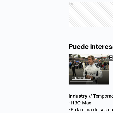
Ads
Puede interes
E
SIN SPOILER
Industry
// Tempora
-HBO Max
-En la cima de sus ca