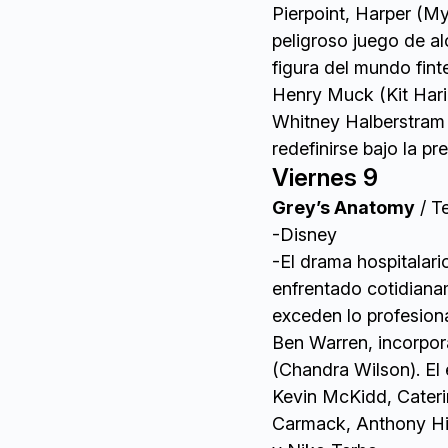
Pierpoint, Harper (M
peligroso juego de al
figura del mundo fint
Henry Muck (Kit Harin
Whitney Halberstram 
redefinirse bajo la pr
Viernes 9
Grey’s Anatomy
/ T
-Disney
-El drama hospitalari
enfrentado cotidianam
exceden lo profesion
Ben Warren, incorpor
(Chandra Wilson).
El
Kevin McKidd, Cateri
Carmack, Anthony Hill