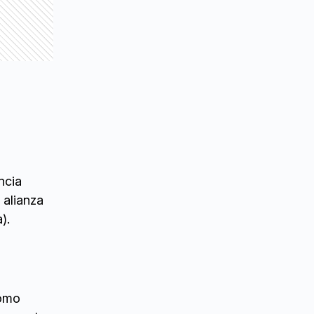
ncia
 alianza
).
como