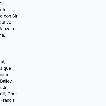
n
ente
lo con Sir
cutivo
ienza a
ma.
al,
es que
 como
Bailey
 Jr.,
li, Chris
 Francis