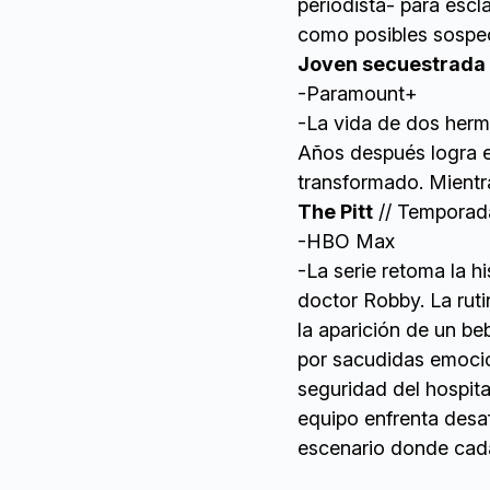
periodista- para esc
como posibles sospe
Joven secuestrada
-Paramount+
-La vida de dos herm
Años después logra es
transformado. Mientra
The Pitt
// Temporad
-HBO Max
-La serie retoma la h
doctor Robby. La rut
la aparición de un b
por sacudidas emocio
seguridad del hospita
equipo enfrenta desaf
escenario donde cada