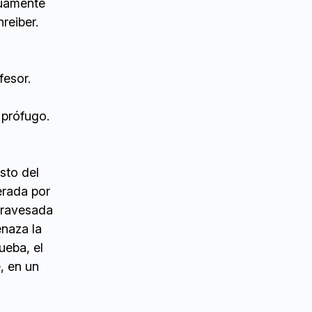
tuamente
reiber.
fesor.
 prófugo.
sto del
erada por
travesada
naza la
ueba, el
, en un