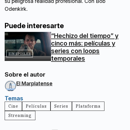
su peligrosa realidad profesional. Con Bob
Odenkirk.
Puede interesarte
“Hechizo del tiempo” y
cinco más: películas y
series con loops
SIN SPOILER
temporales
Sobre el autor
El Marplatense
Temas
Cine
Películas
Series
Plataforma
Streaming