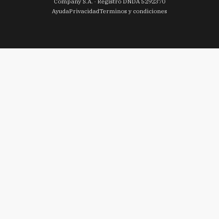
Company S.A. · Registro DNDA 5292370
Ayuda
Privacidad
Terminos y condiciones