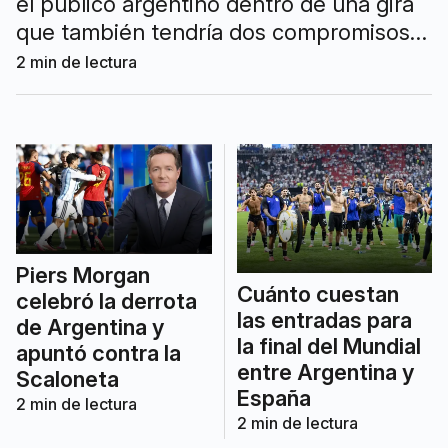
el público argentino dentro de una gira
que también tendría dos compromisos
en China. Todavía no fueron
2
min de lectura
confirmados los rivales, la sede ni las
fechas.
Piers Morgan
Cuánto cuestan
celebró la derrota
las entradas para
de Argentina y
la final del Mundial
apuntó contra la
entre Argentina y
Scaloneta
España
2
min de lectura
2
min de lectura