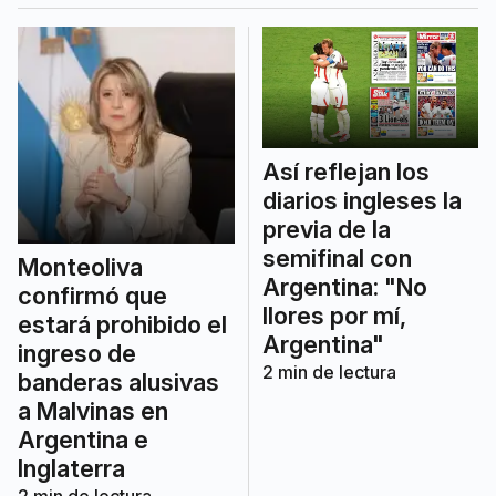
Así reflejan los
diarios ingleses la
previa de la
semifinal con
Monteoliva
Argentina: "No
confirmó que
llores por mí,
estará prohibido el
Argentina"
ingreso de
2
min de lectura
banderas alusivas
a Malvinas en
Argentina e
Inglaterra
2
min de lectura