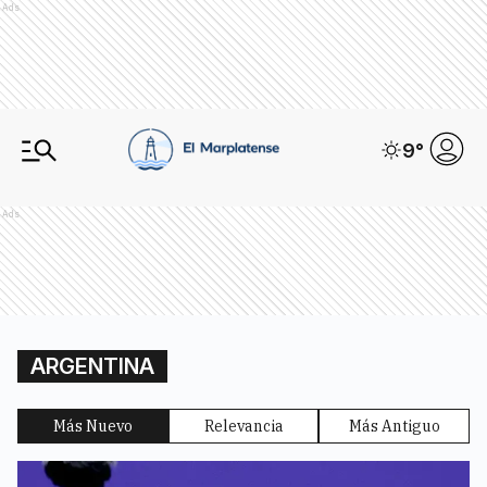
Ads
9
°
Ads
ARGENTINA
Más Nuevo
Relevancia
Más Antiguo