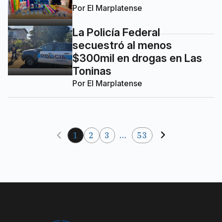
Por
El Marplatense
La Policía Federal
secuestró al menos
$300mil en drogas en Las
Toninas
Por
El Marplatense
1
2
3
...
53