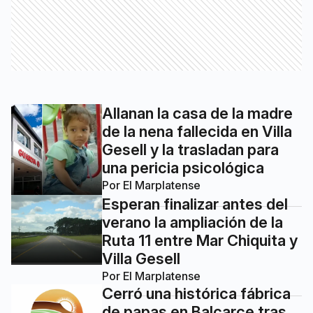
Allanan la casa de la madre
de la nena fallecida en Villa
Gesell y la trasladan para
una pericia psicológica
Por
El Marplatense
Esperan finalizar antes del
verano la ampliación de la
Ruta 11 entre Mar Chiquita y
Villa Gesell
Por
El Marplatense
Cerró una histórica fábrica
de papas en Balcarce tras