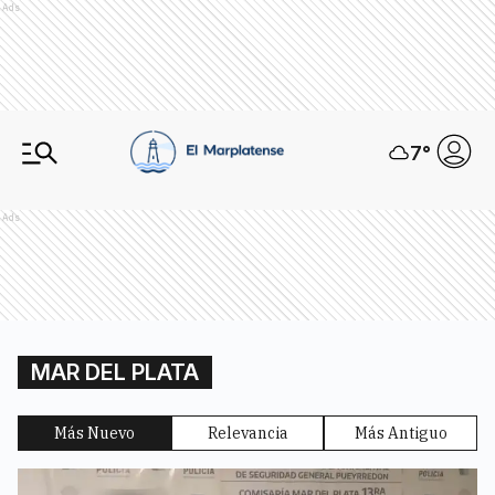
Ads
7
°
Ads
MAR DEL PLATA
Más Nuevo
Relevancia
Más Antiguo