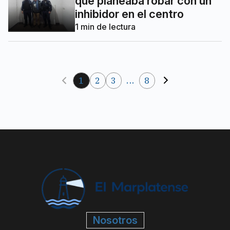
que planeaba robar con un
inhibidor en el centro
1
min de lectura
1
2
3
...
8
Nosotros