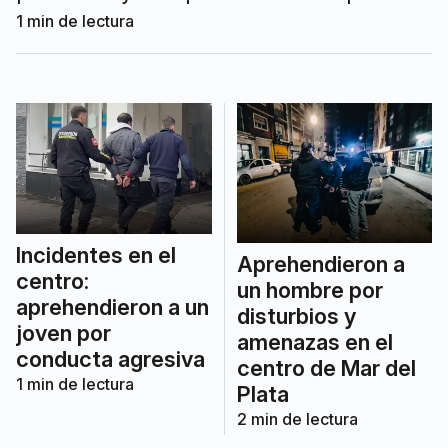
disposición del Juzgado Correccional
1
min de lectura
Nº3.
Incidentes en el
Aprehendieron a
centro:
un hombre por
aprehendieron a un
disturbios y
joven por
amenazas en el
conducta agresiva
centro de Mar del
1
min de lectura
Plata
2
min de lectura