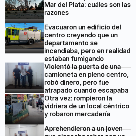
Mar del Plata: cuáles son las
razones
Evacuaron un edificio del
centro creyendo que un
departamento se
incendiaba, pero en realidad
estaban fumigando
Violentó la puerta de una
camioneta en pleno centro,
robó dinero, pero fue
atrapado cuando escapaba
Otra vez: rompieron la
vidriera de un local céntrico
y robaron mercadería
Aprehendieron a un joven