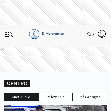
Ads
7
°
Ads
CENTRO
Más Nuevo
Relevancia
Más Antiguo