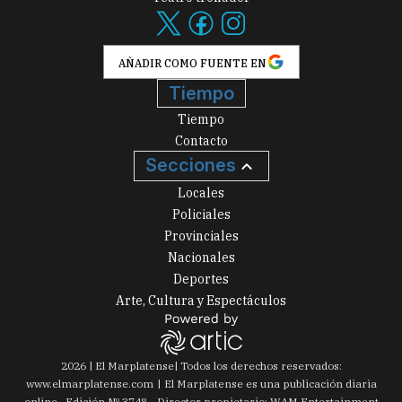
AÑADIR COMO FUENTE EN
Tiempo
Tiempo
Contacto
Secciones
Locales
Policiales
Provinciales
Nacionales
Deportes
Arte, Cultura y Espectáculos
2026
|
El Marplatense
| Todos los derechos reservados:
www.
elmarplatense.com
El Marplatense es una publicación diaria
online · Edición Nº
3748
- Director propietario: WAM Entertainment