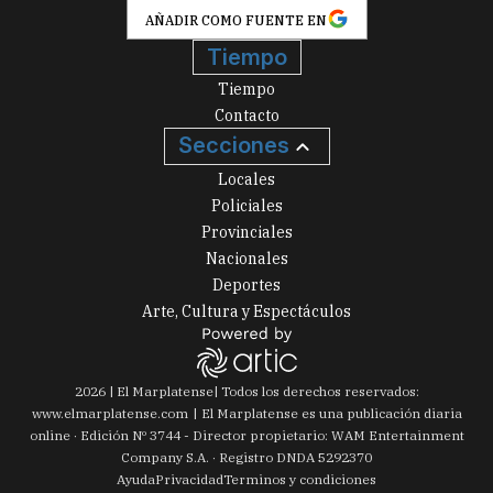
AÑADIR COMO FUENTE EN
Tiempo
Tiempo
Contacto
Secciones
Locales
Policiales
Provinciales
Nacionales
Deportes
Arte, Cultura y Espectáculos
2026
|
El Marplatense
| Todos los derechos reservados:
www.
elmarplatense.com
El Marplatense es una publicación diaria
online · Edición Nº
3744
- Director propietario: WAM Entertainment
Company S.A. · Registro DNDA 5292370
Ayuda
Privacidad
Terminos y condiciones