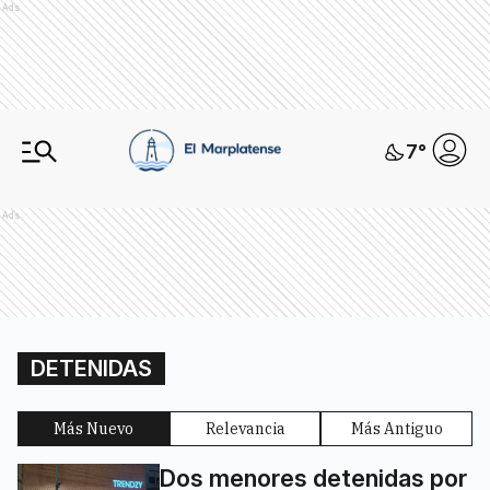
Ads
7
°
Ads
DETENIDAS
Más Nuevo
Relevancia
Más Antiguo
Dos menores detenidas por