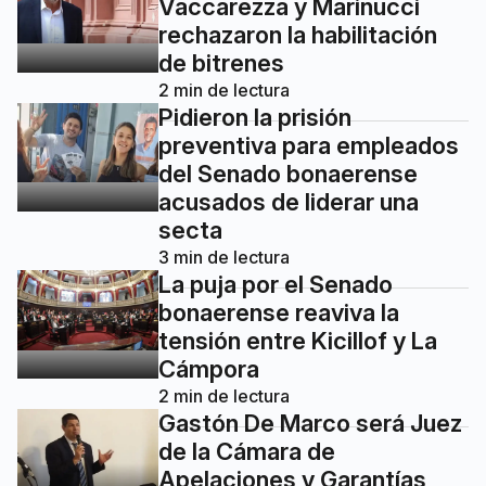
Vaccarezza y Marinucci
rechazaron la habilitación
de bitrenes
2
min de lectura
Pidieron la prisión
preventiva para empleados
del Senado bonaerense
acusados de liderar una
secta
3
min de lectura
La puja por el Senado
bonaerense reaviva la
tensión entre Kicillof y La
Cámpora
2
min de lectura
Gastón De Marco será Juez
de la Cámara de
Apelaciones y Garantías