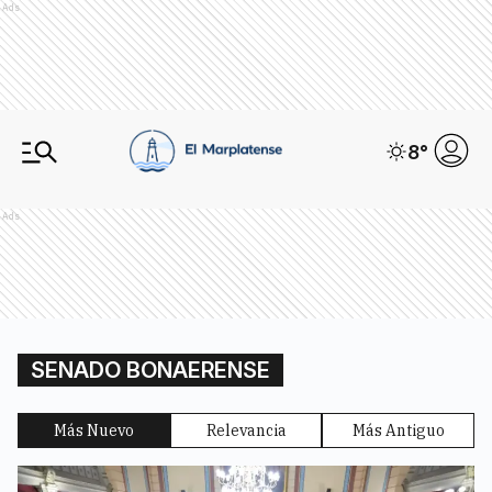
Ads
8
°
Ads
SENADO BONAERENSE
Más Nuevo
Relevancia
Más Antiguo