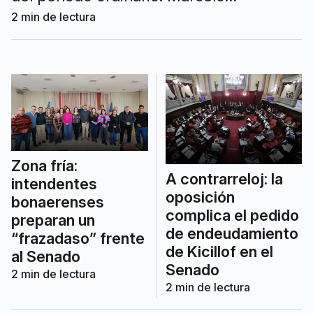
Leguizamón encabezó el ranking con 13
2
min de lectura
iniciativas.
Zona fría:
A contrarreloj: la
intendentes
oposición
bonaerenses
complica el pedido
preparan un
de endeudamiento
“frazadaso” frente
de Kicillof en el
al Senado
Senado
2
min de lectura
2
min de lectura