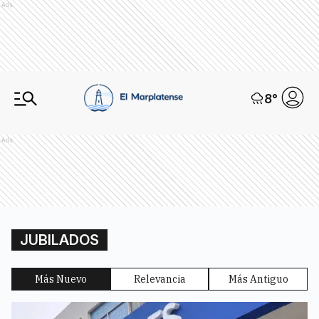
Ads
8
°
Ads
JUBILADOS
Más Nuevo
Relevancia
Más Antiguo