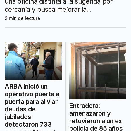
una oficina distinta a la sugerida por
cercanía y busca mejorar la
accesibilidad, reducir tiempos de espera
2
min de lectura
y adaptarse a situaciones laborales o de
movilidad.
ARBA inició un
operativo puerta a
puerta para aliviar
Entradera:
deudas de
amenazaron y
jubilados:
retuvieron a un ex
detectaron 733
policía de 85 años