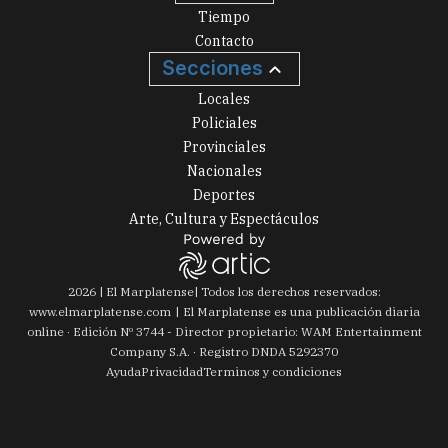
Tiempo
Contacto
Secciones
Locales
Policiales
Provinciales
Nacionales
Deportes
Arte, Cultura y Espectáculos
2026
|
El Marplatense
| Todos los derechos reservados:
www.
elmarplatense.com
El Marplatense es una publicación diaria
online · Edición Nº
3744
- Director propietario: WAM Entertainment
Company S.A. · Registro DNDA 5292370
Ayuda
Privacidad
Terminos y condiciones