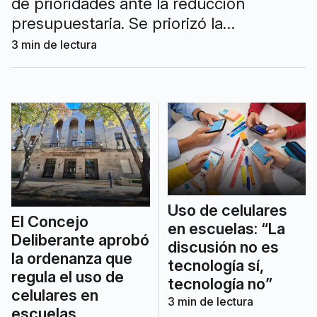
de prioridades ante la reducción
presupuestaria. Se priorizó la
calefacción, los techos y la seguridad
3
min de lectura
edilicia.
Uso de celulares
El Concejo
en escuelas: “La
Deliberante aprobó
discusión no es
la ordenanza que
tecnología sí,
regula el uso de
tecnología no”
celulares en
3
min de lectura
escuelas