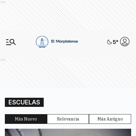
Ads
5
°
Ads
ESCUELAS
Más Nuevo
Relevancia
Más Antiguo