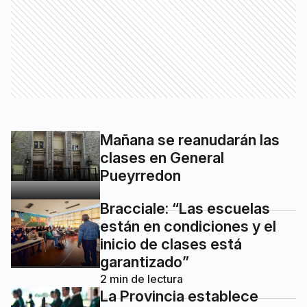
Mañana se reanudarán las
clases en General
Pueyrredon
Bracciale: “Las escuelas
están en condiciones y el
inicio de clases está
garantizado”
2
min de lectura
La Provincia establece