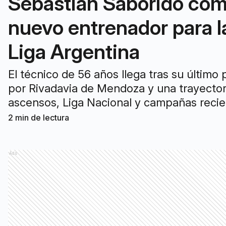
Sebastián Saborido co
nuevo entrenador para l
Liga Argentina
El técnico de 56 años llega tras su último
por Rivadavia de Mendoza y una trayector
ascensos, Liga Nacional y campañas reci
con Lanús.
2
min de lectura
Ads