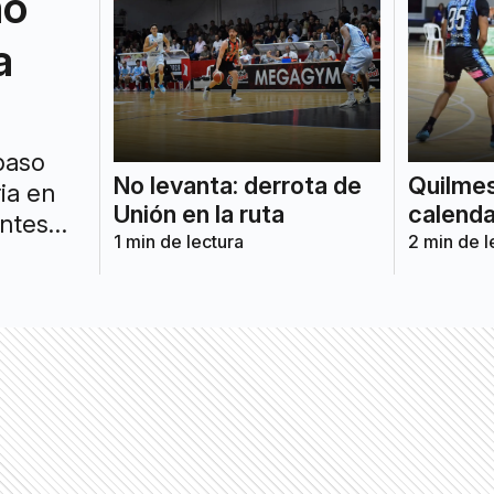
mo
a
 paso
No levanta: derrota de
Quilmes
ia en
Unión en la ruta
calenda
entes
1
min de lectura
2
min de l