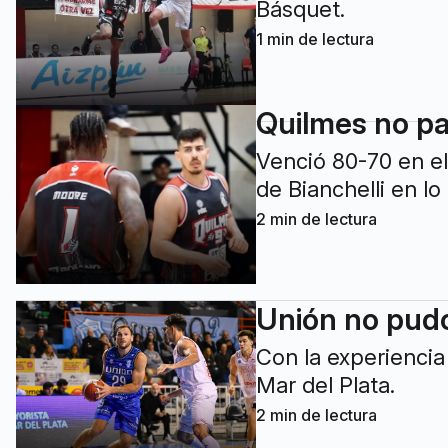
Básquet.
1
min de lectura
Quilmes no par
Venció 80-70 en el
de Bianchelli en l
2
min de lectura
Unión no pudo
Con la experiencia
Mar del Plata.
2
min de lectura