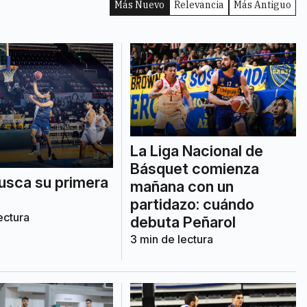
Más Nuevo
Relevancia
Más Antiguo
La Liga Nacional de
Básquet comienza
usca su primera
mañana con un
partidazo: cuándo
ectura
debuta Peñarol
3
min de lectura