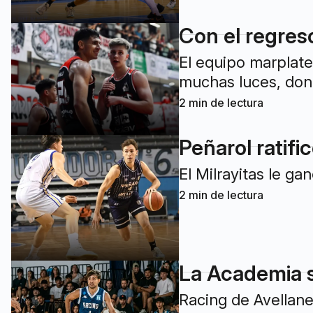
Con el regreso
El equipo marplate
muchas luces, dond
2
min de lectura
Peñarol ratif
El Milrayitas le ga
2
min de lectura
La Academia 
Racing de Avellane