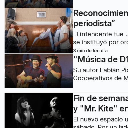
Reconocimient
periodista”
El intendente fue u
se instituyó por o
3
min de lectura
"Música de D1
Su autor Fabián Pic
Cooperativos de Ma
Fin de semana 
y "Mr. Kite" e
El nuevo espacio u
sábado. Por un la