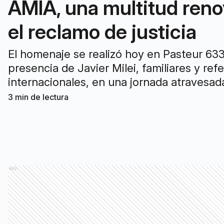
AMIA, una multitud ren
el reclamo de justicia
El homenaje se realizó hoy en Pasteur 63
presencia de Javier Milei, familiares y ref
internacionales, en una jornada atravesada
recuerdo, la impunidad judicial y el reclam
3
min de lectura
sostenido de verdad.
Ads