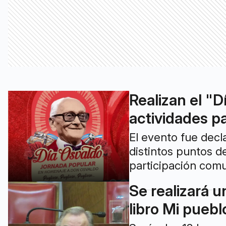
Realizan el "D
actividades p
El evento fue decla
distintos puntos d
participación comu
Se realizará 
libro Mi puebl