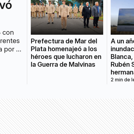
ovó
3 con
erentes
A un añ
Prefectura de Mar del
inundac
Plata homenajeó a los
 por el
Blanca,
héroes que lucharon en
o
Rubén S
la Guerra de Malvinas
herman
2
min de l