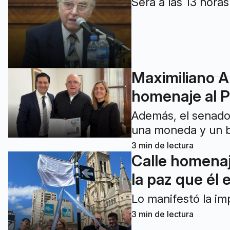
Será a las 13 hora
Maximiliano Ab
homenaje al P
Además, el senador
una moneda y un bi
3
min de lectura
Calle homenaje
la paz que él 
Lo manifestó la im
3
min de lectura