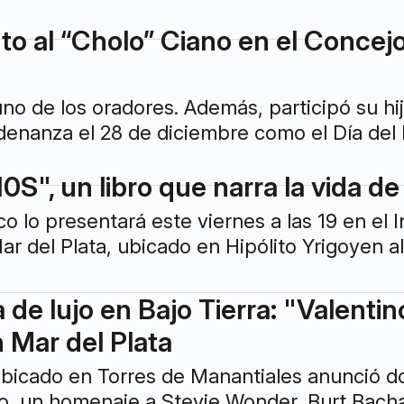
o al “Cholo” Ciano en el Conce
no de los oradores. Además, participó su hijo
rdenanza el 28 de diciembre como el Día del
0S", un libro que narra la vida 
o lo presentará este viernes a las 19 en el 
r del Plata, ubicado en Hipólito Yrigoyen al
de lujo en Bajo Tierra: "Valenti
n Mar del Plata
bicado en Torres de Manantiales anunció do
do, un homenaje a Stevie Wonder, Burt Bach