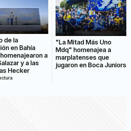
o de la
"La Mitad Más Uno
ión en Bahía
Mdq" homenajea a
 homenajearon a
marplatenses que
alazar y a las
jugaron en Boca Juniors
as Hecker
ectura