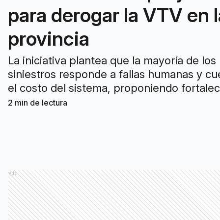
para derogar la VTV en l
provincia
La iniciativa plantea que la mayoría de los
siniestros responde a fallas humanas y cu
el costo del sistema, proponiendo fortale
controles, educación vial e infraestructura
2
min de lectura
Ads