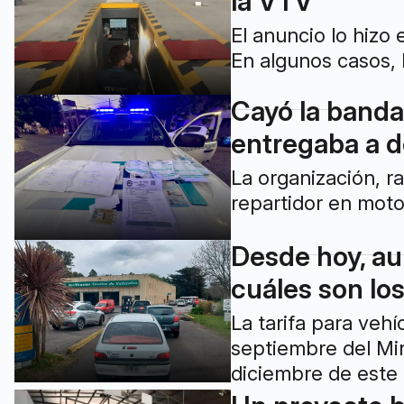
la VTV
El anuncio lo hizo
En algunos casos, 
Cayó la banda
entregaba a d
La organización, r
repartidor en moto
Desde hoy, au
cuáles son lo
La tarifa para veh
septiembre del Min
diciembre de este 