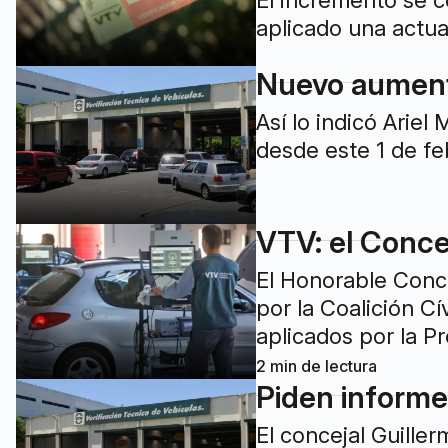
El incremento se c
aplicado una actual
Nuevo aumento
Así lo indicó Arie
desde este 1 de fe
VTV: el Conce
El Honorable Conc
por la Coalición C
aplicados por la P
2
min de lectura
Piden informes
El concejal Guiller