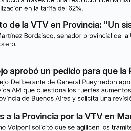
onoció a través de una resolución del Minis
ización en la tarifa del 62%.
 de la VTV en Provincia: "Un si
l Martínez Bordaisco, senador provincial de l
brero.
jo aprobó un pedido para que la 
ejo Deliberante de General Pueyrredon apr
ívica ARI que cuestiona los fuertes aumentos
rovincia de Buenos Aires y solicita una revis
 a la Provincia por la VTV en Mar
mo Volponi solicitó que se agilicen los trám