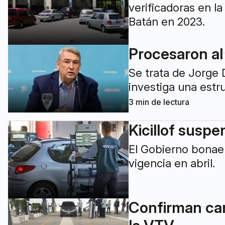
verificadoras en la
Batán en 2023.
Procesaron al
Se trata de Jorge 
investiga una estr
3
min de lectura
Kicillof suspe
El Gobierno bonae
vigencia en abril.
Confirman cam