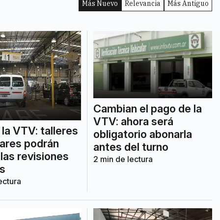
Más Nuevo
Relevancia
Más Antiguo
Cambian el pago de la
VTV: ahora será
la VTV: talleres
obligatorio abonarla
lares podrán
antes del turno
 las revisiones
2
min de lectura
s
ectura