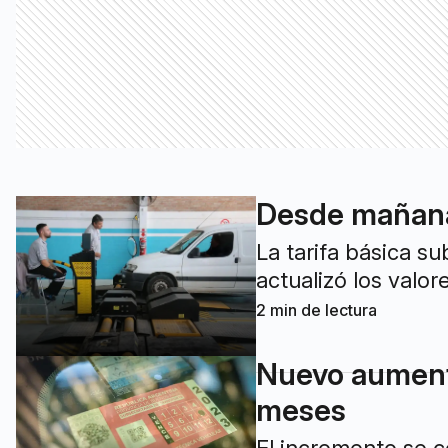
Desde mañana 
La tarifa básica s
actualizó los valo
2
min de lectura
Nuevo aumento
meses