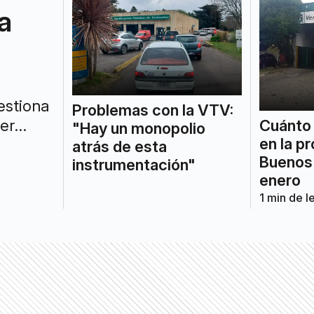
a
estiona
Problemas con la VTV:
cer
Cuánto 
"Hay un monopolio
en la p
.
atrás de esta
Buenos
instrumentación"
enero
1
min de l