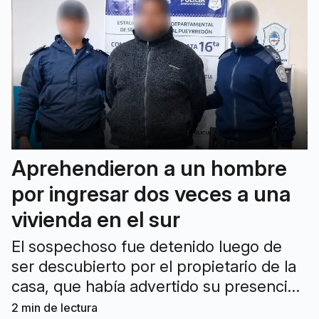
Aprehendieron a un hombre
por ingresar dos veces a una
vivienda en el sur
El sospechoso fue detenido luego de
ser descubierto por el propietario de la
casa, que había advertido su presencia
a través de las cámaras de seguridad. La
2
min de lectura