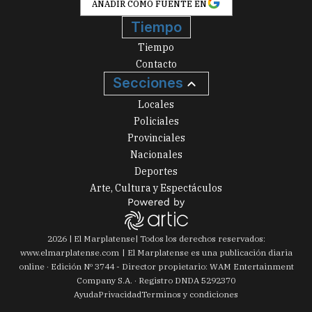
AÑADIR COMO FUENTE EN
Tiempo
Tiempo
Contacto
Secciones
Locales
Policiales
Provinciales
Nacionales
Deportes
Arte, Cultura y Espectáculos
2026
|
El Marplatense
| Todos los derechos reservados:
www.
elmarplatense.com
El Marplatense es una publicación diaria
online · Edición Nº
3744
- Director propietario: WAM Entertainment
Company S.A. · Registro DNDA 5292370
Ayuda
Privacidad
Terminos y condiciones