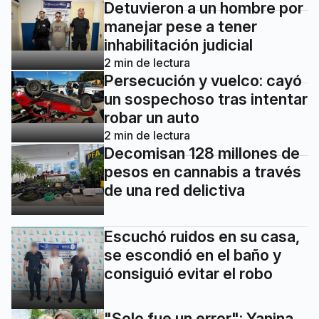
Detuvieron a un hombre por
manejar pese a tener
inhabilitación judicial
2
min de lectura
Persecución y vuelco: cayó
un sospechoso tras intentar
robar un auto
2
min de lectura
Decomisan 128 millones de
pesos en cannabis a través
de una red delictiva
Escuchó ruidos en su casa,
se escondió en el baño y
consiguió evitar el robo
"Solo fue un error": Yanina