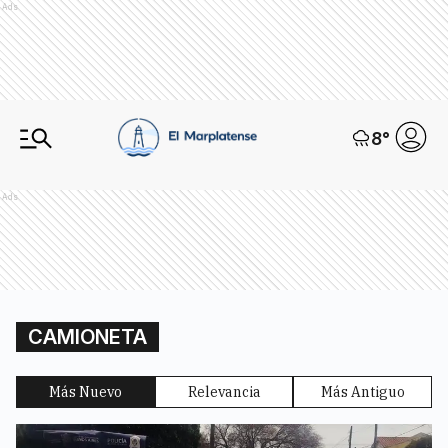
Ads
8
°
Ads
CAMIONETA
Más Nuevo
Relevancia
Más Antiguo