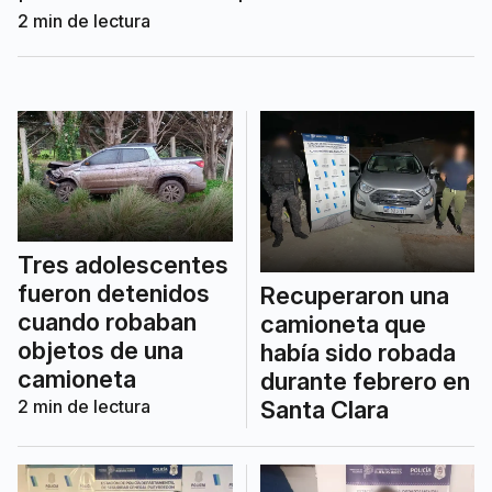
municiones y el teléfono recuperado.
2
min de lectura
Tres adolescentes
fueron detenidos
Recuperaron una
cuando robaban
camioneta que
objetos de una
había sido robada
camioneta
durante febrero en
2
min de lectura
Santa Clara