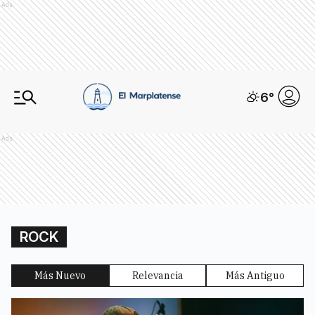
Ads
6
°
Ads
ROCK
Más Nuevo
Relevancia
Más Antiguo