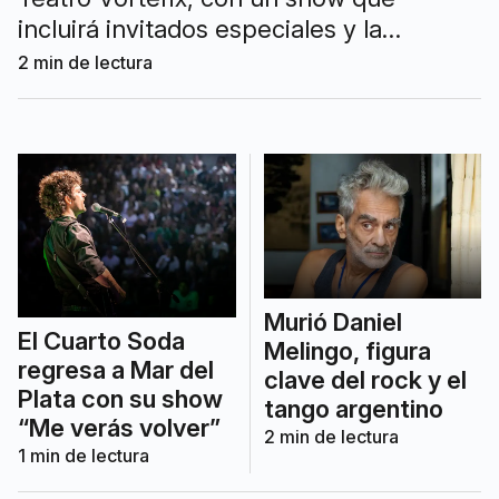
incluirá invitados especiales y la
participación de Juan Arenz.
2
min de lectura
Murió Daniel
El Cuarto Soda
Melingo, figura
regresa a Mar del
clave del rock y el
Plata con su show
tango argentino
“Me verás volver”
2
min de lectura
1
min de lectura