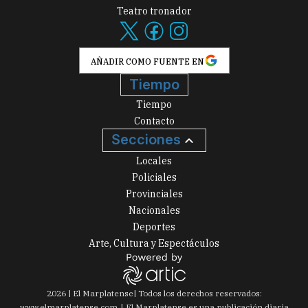
Teatro tronador
AÑADIR COMO FUENTE EN
Tiempo
Tiempo
Contacto
Secciones
Locales
Policiales
Provinciales
Nacionales
Deportes
Arte, Cultura y Espectáculos
2026
|
El Marplatense
| Todos los derechos reservados:
www.
elmarplatense.com
El Marplatense es una publicación diaria