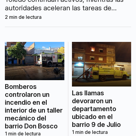
autoridades aceleran las tareas de
extinción antes de la llegada de una
2
min de lectura
nueva ola de calor.
Bomberos
Las llamas
controlaron un
devoraron un
incendio en el
departamento
interior de un taller
ubicado en el
mecánico del
barrio 9 de Julio
barrio Don Bosco
1
min de lectura
1
min de lectura