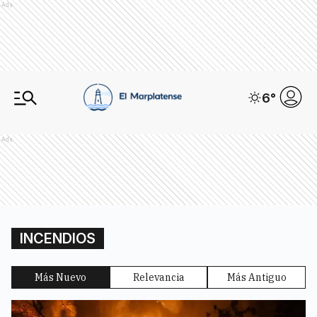
Ads
6
°
Ads
INCENDIOS
Más Nuevo
Relevancia
Más Antiguo