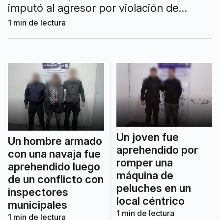
imputó al agresor por violación de
domicilio, daños y amenazas.
1
min de lectura
Un joven fue
Un hombre armado
aprehendido por
con una navaja fue
romper una
aprehendido luego
máquina de
de un conflicto con
peluches en un
inspectores
local céntrico
municipales
1
min de lectura
1
min de lectura