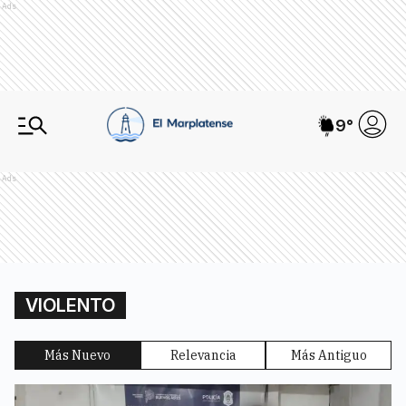
Ads
9
°
Ads
VIOLENTO
Más Nuevo
Relevancia
Más Antiguo