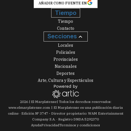
AÑADIR COMO FUENTE EN
Tiempo
Tiempo
Contacto
Secciones
Locales
Policiales
Provinciales
Nacionales
Deportes
Arte, Cultura y Espectáculos
2026
|
El Marplatense
| Todos los derechos reservados:
www.
elmarplatense.com
El Marplatense es una publicación diaria
online · Edición Nº
3747
- Director propietario: WAM Entertainment
Company S.A. · Registro DNDA 5292370
Ayuda
Privacidad
Terminos y condiciones