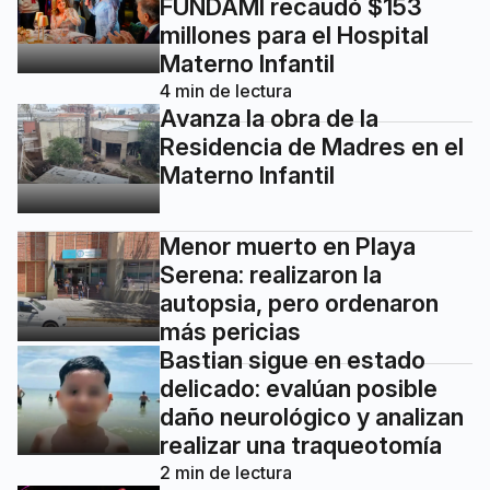
FUNDAMI recaudó $153
millones para el Hospital
Materno Infantil
4
min de lectura
Avanza la obra de la
Residencia de Madres en el
Materno Infantil
Menor muerto en Playa
Serena: realizaron la
autopsia, pero ordenaron
más pericias
Bastian sigue en estado
delicado: evalúan posible
daño neurológico y analizan
realizar una traqueotomía
2
min de lectura