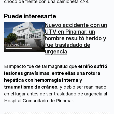
chocó de frente con una camioneta 4x4.
Puede interesarte
Nuevo accidente con un
UTV en Pinamar: un
hombre resultó herido y
fue trasladado de
PROVINCIALES
urgencia
El impacto fue de tal magnitud que
el niño sufrió
lesiones gravísimas, entre ellas una rotura
hepática con hemorragia interna y
traumatismo de cráneo
, y debió ser reanimado
en el lugar antes de ser trasladado de urgencia al
Hospital Comunitario de Pinamar.