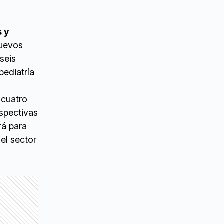
s y
nuevos
seis
pediatría
 cuatro
espectivas
rá para
 el sector