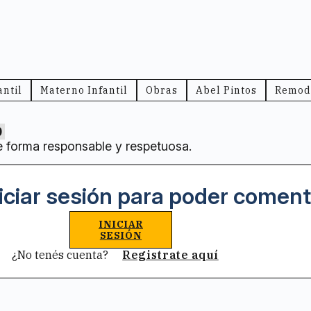
antil
Materno Infantil
Obras
Abel Pintos
Remod
0
e forma responsable y respetuosa.
iciar sesión para poder coment
INICIAR
SESIÓN
¿No tenés cuenta?
Registrate aquí