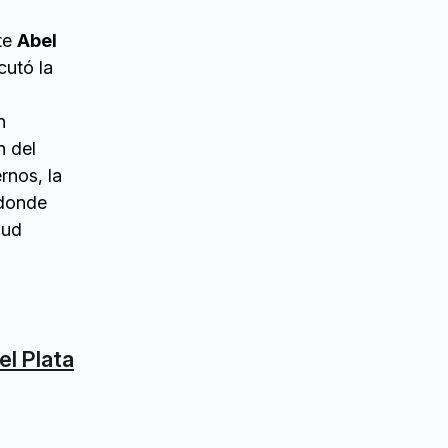
nte
Abel
cutó la
n
n del
rnos, la
 donde
lud
el Plata