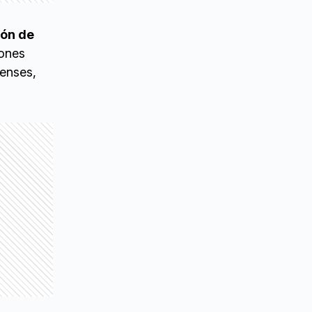
ión de
iones
renses,