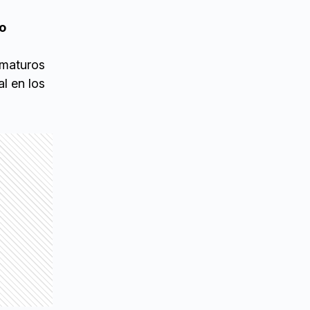
do
ematuros
l en los