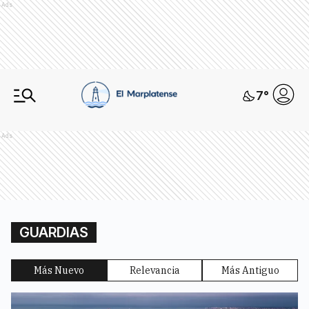
Ads
7
°
Ads
GUARDIAS
Más Nuevo
Relevancia
Más Antiguo