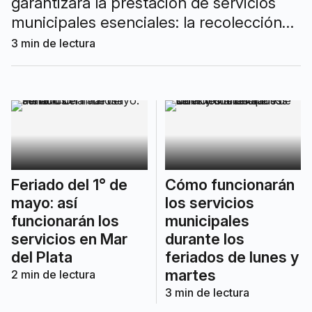
garantizará la prestación de servicios
municipales esenciales: la recolección
de residuos funcionará con normalidad y
3
min de lectura
se mantendrán guardias en Salud,
Desarrollo Social, Seguridad, OSSE y
Cementerios.
Feriado del 1° de
Cómo funcionarán
mayo: así
los servicios
funcionarán los
municipales
servicios en Mar
durante los
del Plata
feriados de lunes y
martes
2
min de lectura
3
min de lectura