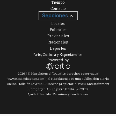
Tiempo
Contacto
Secciones
Locales
Policiales
Provinciales
Nacionales
Deportes
Arte, Cultura y Espectáculos
2026
|
El Marplatense
| Todos los derechos reservados:
www.
elmarplatense.com
El Marplatense es una publicación diaria
online · Edición Nº
3744
- Director propietario: WAM Entertainment
Company S.A. · Registro DNDA 5292370
Ayuda
Privacidad
Terminos y condiciones