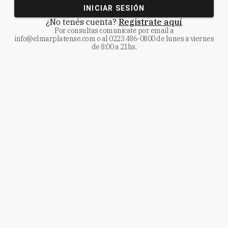
INICIAR SESIÓN
¿No tenés cuenta?
Registrate aquí
Por consultas comunicate
por email a
info@elmarplatense.com
o al
0223 486-0800
de lunes a viernes
de 8:00 a 21hs.