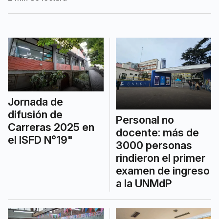
en el proceso penal y civil.
Jornada de
difusión de
Personal no
Carreras 2025 en
docente: más de
el ISFD N°19"
3000 personas
rindieron el primer
examen de ingreso
a la UNMdP