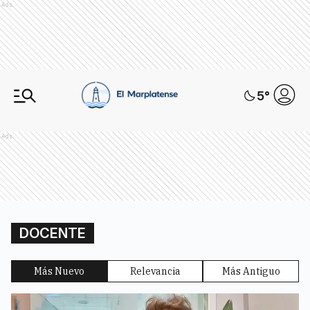
Ads
5
°
Ads
DOCENTE
Más Nuevo
Relevancia
Más Antiguo