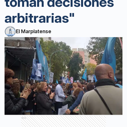
toman decisiones
arbitrarias"
El Marplatense
Ads