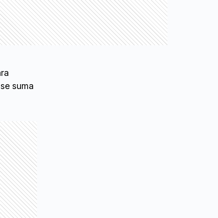
ara
o se suma