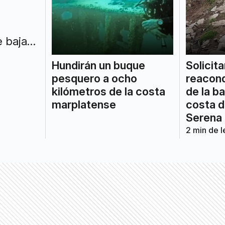
 bajas,
 en una
Hundirán un buque
Solicita
pesquero a ocho
reacon
kilómetros de la costa
de la ba
marplatense
costa d
Serena
2
min de l