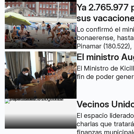
Ya 2.765.977 p
sus vacacion
Lo confirmó el min
bonaerense, hasta 
Pinamar (180.522), 
El ministro Au
El Ministro de Kic
fin de poder gener
Vecinos Unido
El espacio liderado
charlas que tratar
finanzas municipal