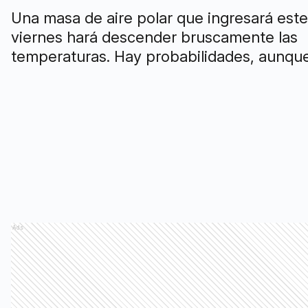
Una masa de aire polar que ingresará este
viernes hará descender bruscamente las
temperaturas. Hay probabilidades, aunque
de que caiga nieve de manera esporádica
amplia franja de la Costa Atlántica.
Ads