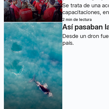
Se trata de una ac
capacitaciones, e
2
min de lectura
Así pasaban la
Desde un dron fue 
país.