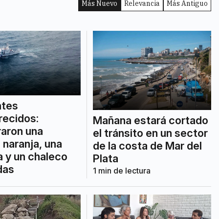
Más Nuevo
Relevancia
Más Antiguo
ntes
recidos:
Mañana estará cortado
aron una
el tránsito en un sector
 naranja, una
de la costa de Mar del
la y un chaleco
Plata
das
1
min de lectura