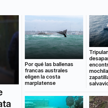
Tripula
desapa
Por qué las ballenas
encontr
francas australes
mochila
eligen la costa
zapatil
marplatense
salvavi
e
ata