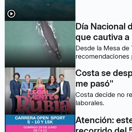
Día Nacional d
que cautiva a
Desde la Mesa de T
recomendaciones p
Costa se desp
me pasó"
Costa decide no r
laborales.
Atención: est
recorrido del 