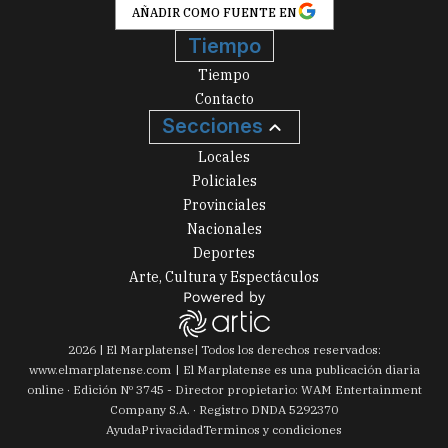
AÑADIR COMO FUENTE EN
Tiempo
Tiempo
Contacto
Secciones
Locales
Policiales
Provinciales
Nacionales
Deportes
Arte, Cultura y Espectáculos
2026
|
El Marplatense
| Todos los derechos reservados:
www.
elmarplatense.com
El Marplatense es una publicación diaria
online · Edición Nº
3745
- Director propietario: WAM Entertainment
Company S.A. · Registro DNDA 5292370
Ayuda
Privacidad
Terminos y condiciones