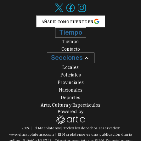
AÑADIR COMO FUENTE EN
Tiempo
Tiempo
Contacto
Secciones
Locales
Policiales
Provinciales
Nacionales
Deportes
Arte, Cultura y Espectáculos
2026
|
El Marplatense
| Todos los derechos reservados:
www.
elmarplatense.com
El Marplatense es una publicación diaria
online · Edición Nº
3748
- Director propietario: WAM Entertainment