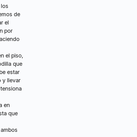
 los
remos de
r el
n por
haciendo
n el piso,
dilla que
be estar
 y llevar
 tensiona
a en
asta que
r ambos