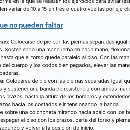
orma en la que se realizan los ejercicios para evitar les
en variar de 10 a 15 en tres o cuatro vueltas por ejerci
que no pueden faltar
nas:
Colocarse de pie con las piernas separadas igual 
. Sosteniendo una mancuerna en cada mano, flexionar
s hasta que el torso quede paralelo al piso. Con las ma
 del cuerpo y los codos bien pegados, elevar las man
 caderas.
a:
Colocarse de pie con las piernas separadas igual qu
s y sostener una banda de resistencia con ambas man
os brazos, hasta la altura de los hombros y extenderlo
azos hacia los costados e ir tensionando la banda.
 sobre una colchoneta mirando hacia abajo con los b
espegar el piso con los brazos, parte del torso y pierna
egundo y volver a la posición de inicio.