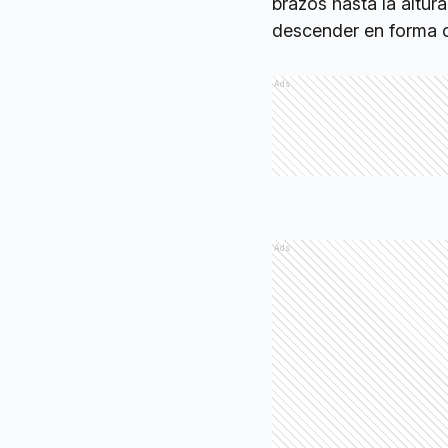
brazos hasta la altu
descender en forma c
Ads
Ads