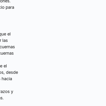
iones.
cio para
que el
 las
ncuernas
cuernas
e el
os, desde
s hacia
razos y
s.