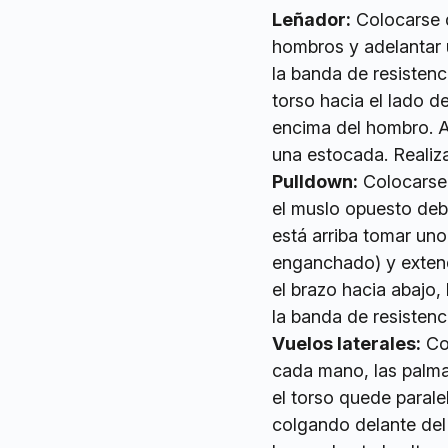
Leñador:
Colocarse d
hombros y adelantar 
la banda de resistenc
torso hacia el lado 
encima del hombro. A
una estocada. Realiza
Pulldown:
Colocarse 
el muslo opuesto debe
está arriba tomar uno
enganchado) y extende
el brazo hacia abajo,
la banda de resistenc
Vuelos laterales:
Com
cada mano, las palmas
el torso quede parale
colgando delante del