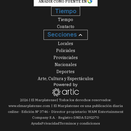
AÑADIR COMO FUENTE EN
Tiempo
Tiempo
Contacto
Secciones
Locales
Policiales
Provinciales
Nacionales
Deportes
Arte, Cultura y Espectáculos
2026
|
El Marplatense
| Todos los derechos reservados:
www.
elmarplatense.com
El Marplatense es una publicación diaria
online · Edición Nº
3746
- Director propietario: WAM Entertainment
Company S.A. · Registro DNDA 5292370
Ayuda
Privacidad
Terminos y condiciones