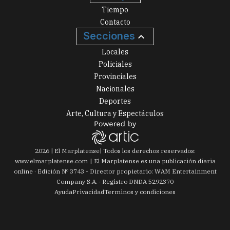
Tiempo
Contacto
Secciones
Locales
Policiales
Provinciales
Nacionales
Deportes
Arte, Cultura y Espectáculos
2026
|
El Marplatense
| Todos los derechos reservados:
www.
elmarplatense.com
El Marplatense es una publicación diaria
online · Edición Nº
3743
- Director propietario: WAM Entertainment
Company S.A. · Registro DNDA 5292370
Ayuda
Privacidad
Terminos y condiciones