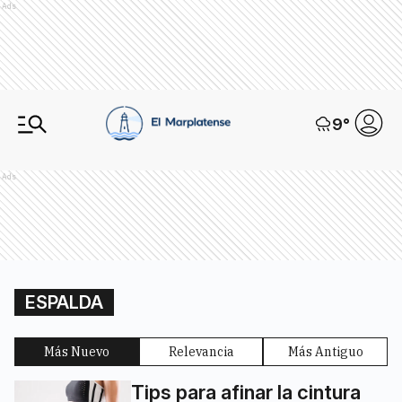
Ads
9
°
Ads
ESPALDA
Más Nuevo
Relevancia
Más Antiguo
Tips para afinar la cintura